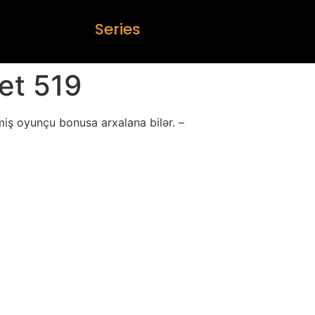
S
e
r
i
e
s
et 519
iş oyunçu bonusa arxalana bilər. –