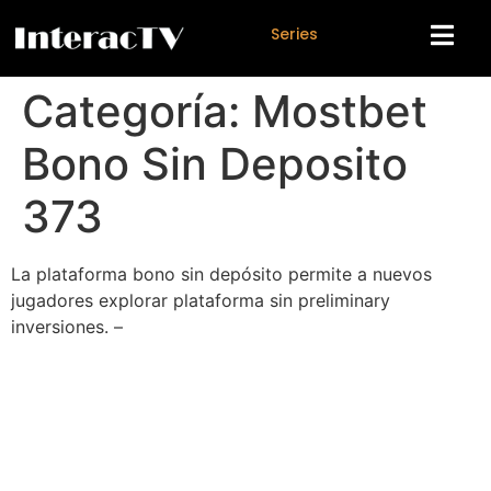
S
e
r
i
e
s
Categoría:
Mostbet
Bono Sin Deposito
373
La plataforma bono sin depósito permite a nuevos
jugadores explorar plataforma sin preliminary
inversiones. –