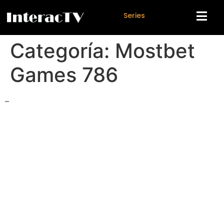
S
e
r
i
e
s
Categoría:
Mostbet
Games 786
–