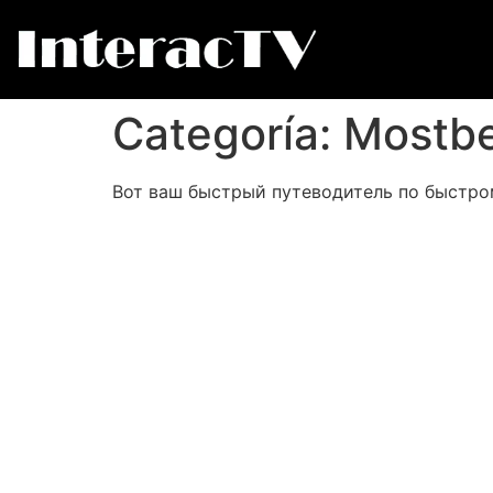
Categoría:
Mostbe
Вот ваш быстрый путеводитель по быстром