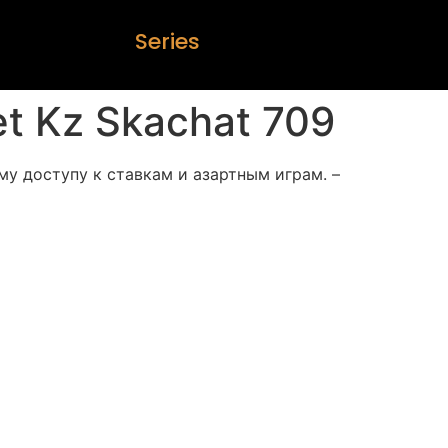
S
e
r
i
e
s
t Kz Skachat 709
у доступу к ставкам и азартным играм. –