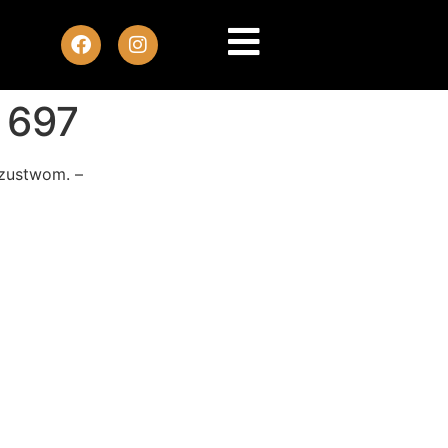
 697
szustwоm. –