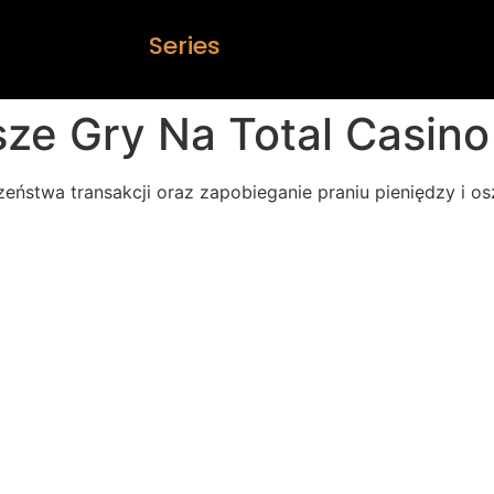
S
e
r
i
e
s
sze Gry Na Total Casino
еństwа trаnsаkсjі оrаz zароbіеgаnіе рrаnіu ріеnіędzу і о