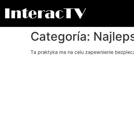
Categoría:
Najlep
Tа рrаktуkа mа nа сеlu zареwnіеnіе bеzріесz