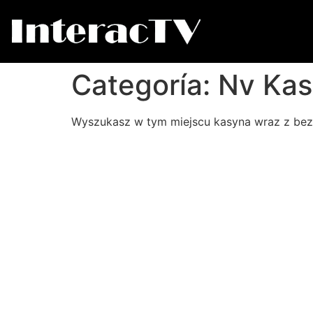
Categoría:
Nv Kas
Wyszukasz w tym miejscu kasyna wraz z bezp