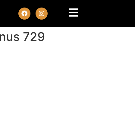
nus 729