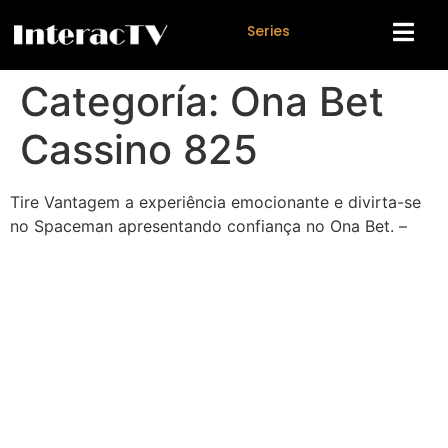
S
e
r
i
e
s
Categoría:
Ona Bet
Cassino 825
Tire Vantagem a experiência emocionante e divirta-se
no Spaceman apresentando confiança no Ona Bet. –