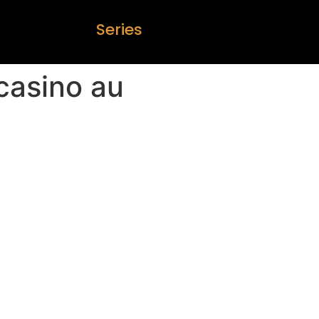
S
e
r
i
e
s
casino au