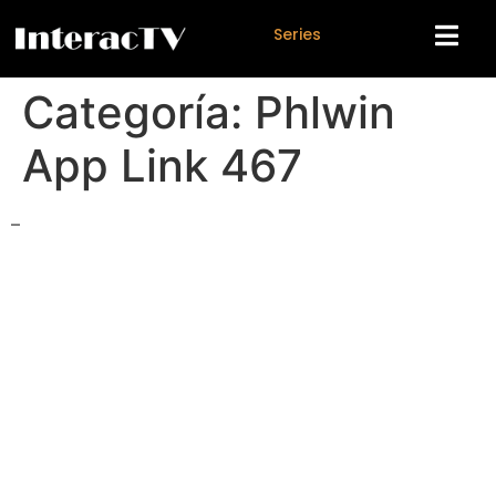
S
e
r
i
e
s
Categoría:
Phlwin
App Link 467
–