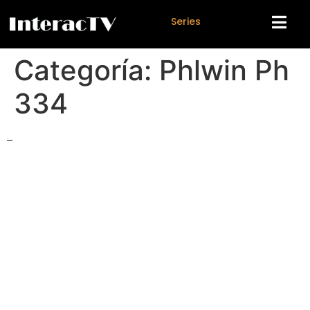
S
e
r
i
e
s
Categoría:
Phlwin Ph
334
–