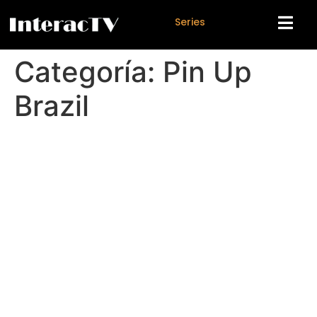
S
e
r
i
e
s
Categoría:
Pin Up
Brazil