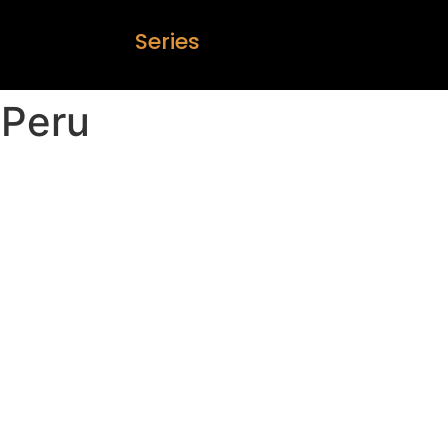
S
e
r
i
e
s
 Peru