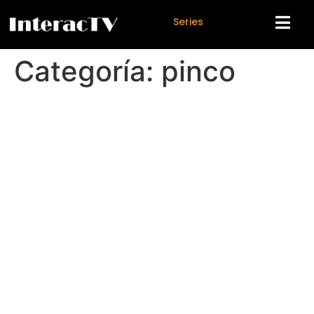
S
e
r
i
e
s
Categoría:
pinco