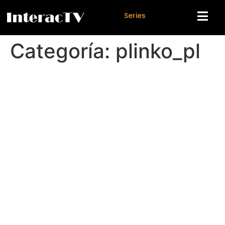
S
e
r
i
e
s
Categoría:
plinko_pl