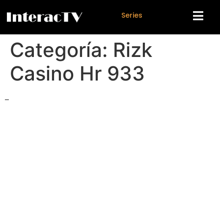
S
e
r
i
e
s
Categoría:
Rizk
Casino Hr 933
–