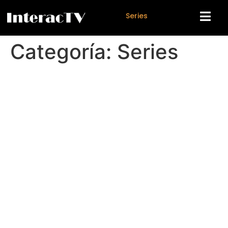
S
e
r
i
e
s
Categoría:
Series