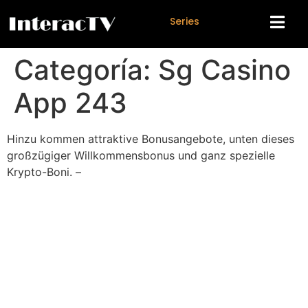
S
e
r
i
e
s
Categoría:
Sg Casino
App 243
Hinzu kommen attraktive Bonusangebote, unten dieses
großzügiger Willkommensbonus und ganz spezielle
Krypto-Boni. –