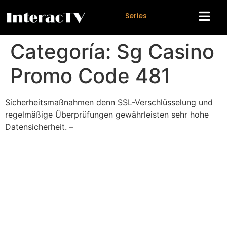
S
e
r
i
e
s
Categoría:
Sg Casino
Promo Code 481
Sicherheitsmaßnahmen denn SSL-Verschlüsselung und
regelmäßige Überprüfungen gewährleisten sehr hohe
Datensicherheit. –