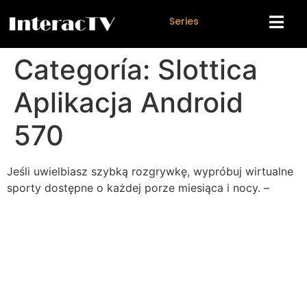
S
e
r
i
e
s
Categoría:
Slottica
Aplikacja Android
570
Jeśli uwielbiasz szybką rozgrywkę, wypróbuj wirtualne
sporty dostępne o każdej porze miesiąca i nocy. –