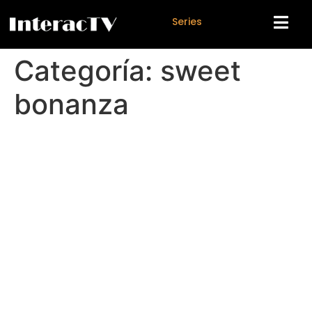
S
e
r
i
e
s
Categoría:
sweet
bonanza