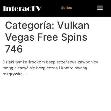
S
e
r
i
e
s
Categoría:
Vulkan
Vegas Free Spins
746
Dzięki tymże środkom bezpieczeństwa zawodnicy
mogą cieszyć się bezpieczną i kontrolowaną
rozgrywką. –