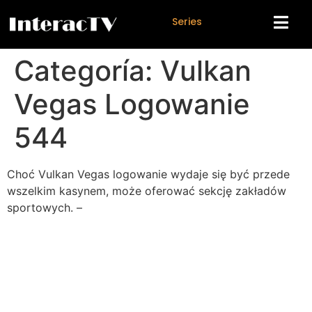
S
e
r
i
e
s
Categoría:
Vulkan
Vegas Logowanie
544
Choć Vulkan Vegas logowanie wydaje się być przede
wszelkim kasynem, może oferować sekcję zakładów
sportowych. –