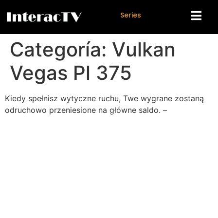
S
e
r
i
e
s
Categoría:
Vulkan
Vegas Pl 375
Kiedy spełnisz wytyczne ruchu, Twe wygrane zostaną
odruchowo przeniesione na główne saldo. –