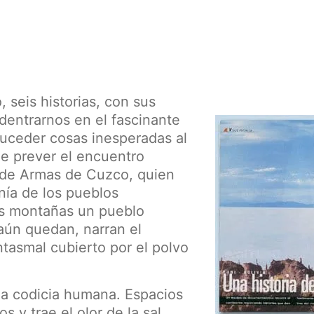
seis historias, con sus
dentrarnos en el fascinante
suceder cosas inesperadas al
e prever el encuentro
a de Armas de Cuzco, quien
ía de los pueblos
las montañas un pueblo
aún quedan, narran el
tasmal cubierto por el polvo
la codicia humana. Espacios
s y trae el olor de la sal,