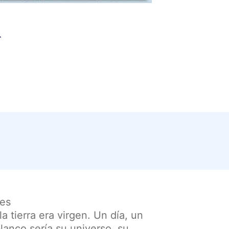
 es
 tierra era virgen. Un día, un
anco sería su universo, su