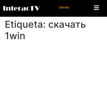
S
e
r
i
e
s
Etiqueta:
скачать
1win