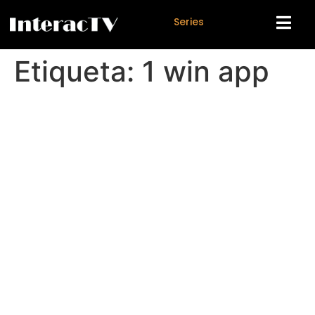
S
e
r
i
e
s
Etiqueta:
1 win app