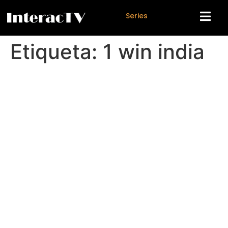
S
e
r
i
e
s
Etiqueta:
1 win india