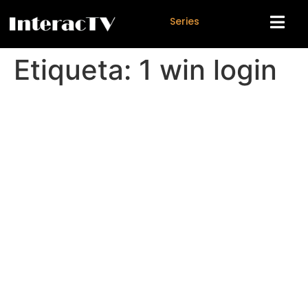
S
e
r
i
e
s
Etiqueta:
1 win login