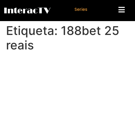
S
e
r
i
e
s
Etiqueta:
188bet 25
reais