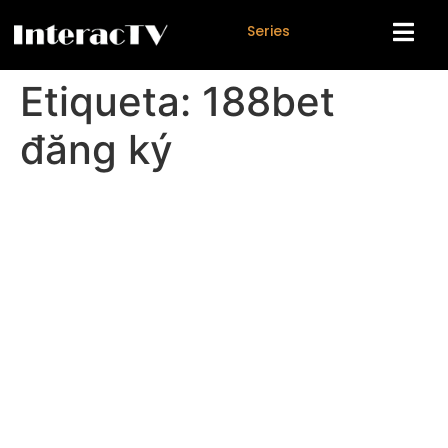
S
e
r
i
e
s
Etiqueta:
188bet
đăng ký