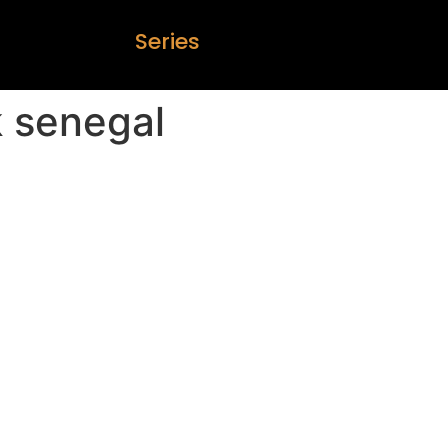
S
e
r
i
e
s
k senegal