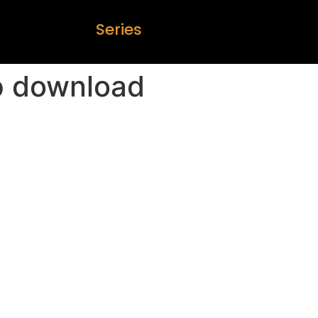
S
e
r
i
e
s
p download