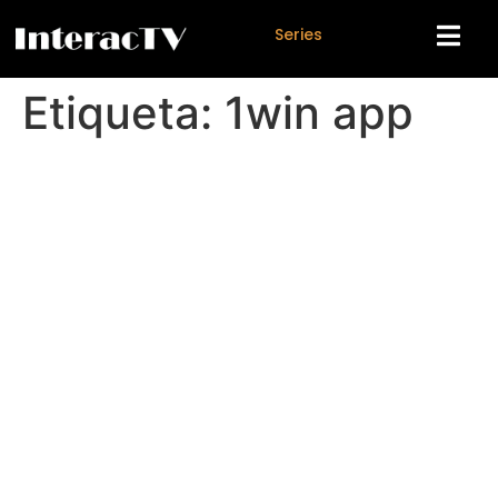
S
e
r
i
e
s
Etiqueta:
1win app