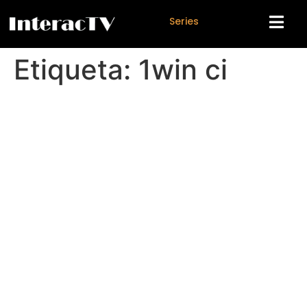
S
e
r
i
e
s
Etiqueta:
1win ci