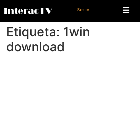
S
e
r
i
e
s
Etiqueta:
1win
download