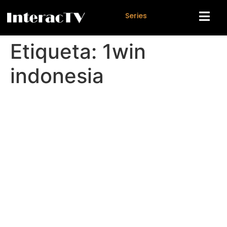
S
e
r
i
e
s
Etiqueta:
1win
indonesia