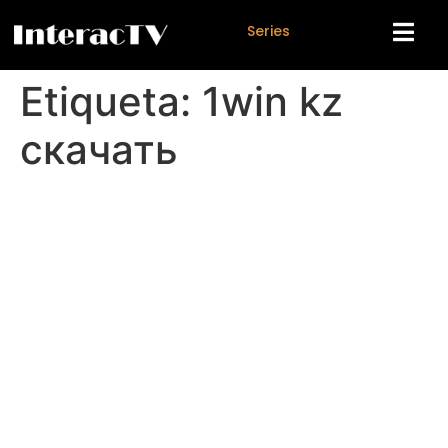
S
e
r
i
e
s
Etiqueta:
1win kz
скачать