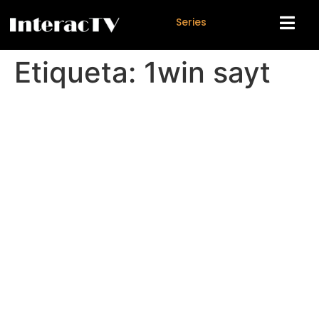
S
e
r
i
e
s
Etiqueta:
1win sayt