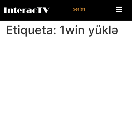
S
e
r
i
e
s
Etiqueta:
1win yüklə