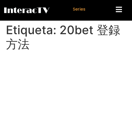
S
e
r
i
e
s
Etiqueta:
20bet 登録
方法