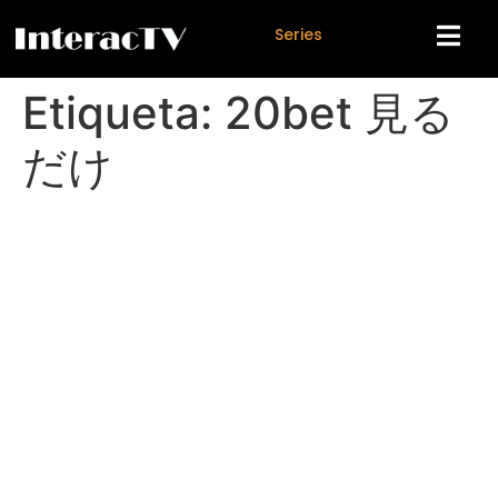
S
e
r
i
e
s
Etiqueta:
20bet 見る
だけ