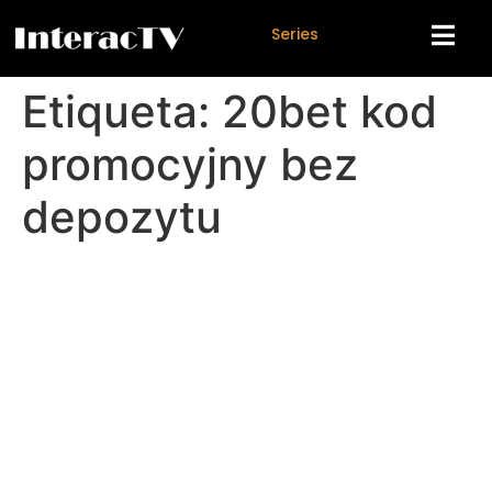
S
e
r
i
e
s
Etiqueta:
20bet kod
promocyjny bez
depozytu