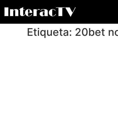
Etiqueta:
20bet n