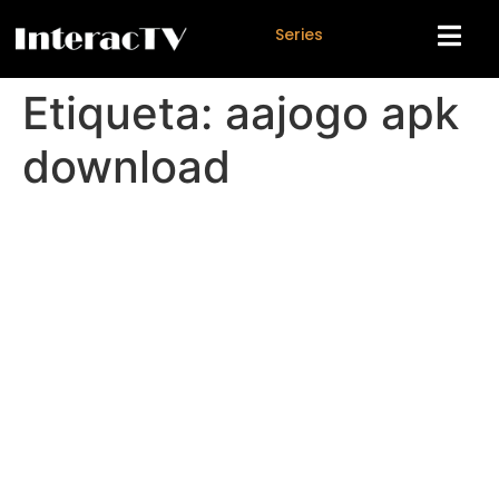
S
e
r
i
e
s
Etiqueta:
aajogo apk
download