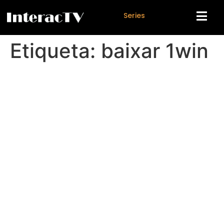
S
e
r
i
e
s
Etiqueta:
baixar 1win