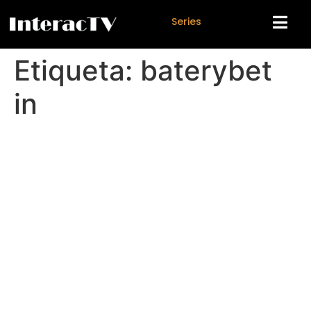
S
e
r
i
e
s
Etiqueta:
baterybet
in