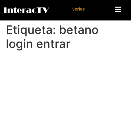
S
e
r
i
e
s
Etiqueta:
betano
login entrar