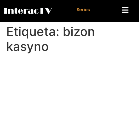
S
e
r
i
e
s
Etiqueta:
bizon
kasyno