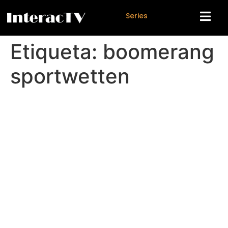
S
e
r
i
e
s
Etiqueta:
boomerang
sportwetten