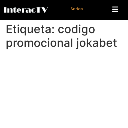
S
e
r
i
e
s
Etiqueta:
codigo
promocional jokabet